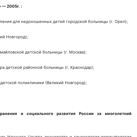
— 2005г. :
еления для недоношенных детей городской больницы (г. Орел);
ий Новгород);
майловской детской больницы (г. Москва);
ра детской районной больницы (г. Краснодар);
 детской поликлиники (Великий Новгород);
ранения и социального развития России за многолетний
ник Научного Центра акушерства и гинекологии-перинатологии