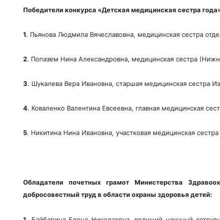
Победители конкурса «Детская медицинская сестра года» 
1
. Пьянова Людмила Вячеславовна, медицинская сестра отд
2
. Попазем Нина Александровна, медицинская сестра (Нижн
3
. Шукалева Вера Ивановна, старшая медицинская сестра Из
4
. Коваленко Валентина Евсеевна, главная медицинская сест
5
. Никитина Нина Ивановна, участковая медицинская сестра
Обладатели почетных грамот Министерства Здравоох
добросовестный труд в области охраны здоровья детей:
1
. Байбарина Елена Николаевна, ведущий научный сотруд