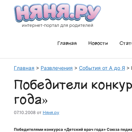
Перейти
к
содержимому
интернет-портал для родителей
Главная
Новости
Стат
Главная
>
Развлечения
>
События от А до Я
>
Победители конкур
года»
07.10.2008
от
Няня.ру
Победителями конкурса «Детский врач года» Союза педиа