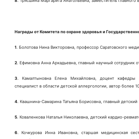
8
. Трясшина Маргарита Анатольевна, заместитель главного 
Награды от Комитета по охране здоровья и Государственн
1
. Болотова Нина Викторовна, профессор Саратовского меди
2
. Ефимовна Анна Аркадьевна, главный научный сотрудник 
3
. Камалтыновна Елена Михайловна, доцент кафедры п
специалист в области детской аллергологии, автор более 10
4
. Квашнина-Самарина Татьяна Борисовна, главный детский
5
. Коваленкова Наталья Николаевна, детский кардио-ревмат
6
. Кочкурова Инна Ивановна, старшая медицинская сес