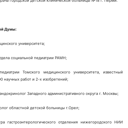
врача городской детской клинической больницы №18 г. Перми.
ой Думы:
цинского университета;
отдела социальной педиатрии РАМН;
едиатрии Томского медицинского университета, известный
0 научных работ и 2-х изобретений;
 эндокринолог Западного административного округа г. Москвы;
олог областной детской больницы г.Орел;
тра гастроэнтерологического отделения нижегородского НИИ