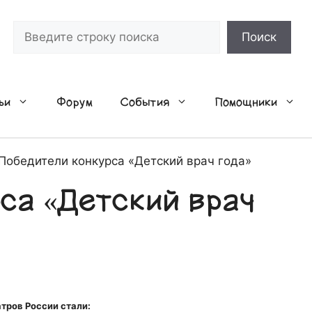
Поиск
Поиск
ьи
Форум
События
Помощники
Победители конкурса «Детский врач года»
са «Детский врач
тров России стали: