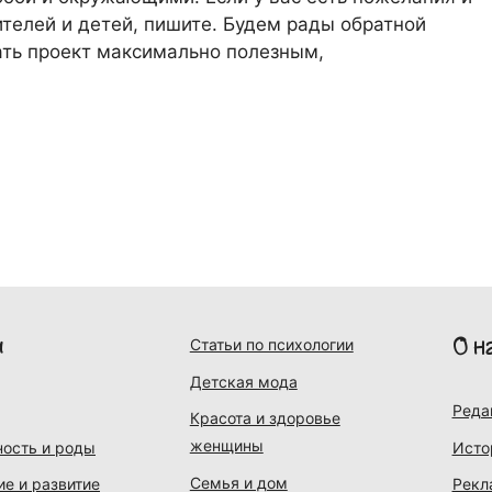
телей и детей, пишите. Будем рады обратной
лать проект максимально полезным,
и
О н
Статьи по психологии
Детская мода
Реда
Красота и здоровье
женщины
ость и роды
Исто
Семья и дом
ие и развитие
Рекл