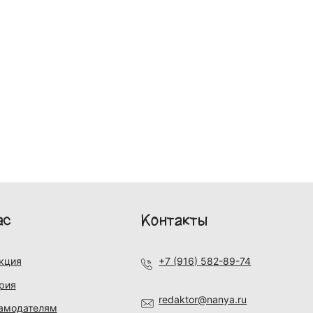
ас
Контакты
кция
+7 (916) 582-89-74
рия
redaktor@nanya.ru
амодателям