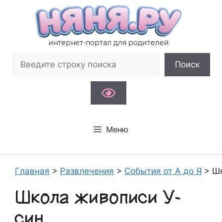
Перейти
к
содержимому
интернет-портал для родителей
Поиск
Поиск
Меню
Главная
>
Развлечения
>
События от А до Я
>
Шк
Школа живописи У-
син