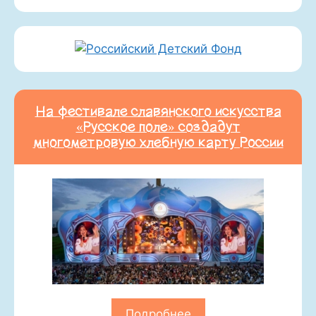
На фестивале славянского искусства
«Русское поле» создадут
многометровую хлебную карту России
Подробнее