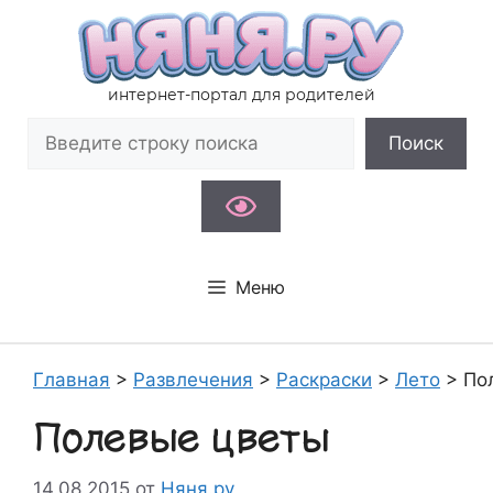
Перейти
к
содержимому
интернет-портал для родителей
Поиск
Поиск
Меню
Главная
>
Развлечения
>
Раскраски
>
Лето
>
По
Полевые цветы
14.08.2015
от
Няня.ру