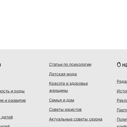
и
О н
Статьи по психологии
Детская мода
Реда
Красота и здоровье
женщины
ость и роды
Исто
Семья и дом
ие и развитие
Рекл
Советы юристов
Парт
 детей
Актуальные советы сезона
Поли
детей
конф