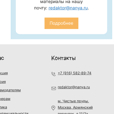
материалы на нашу
почту:
redaktor@nanya.ru
.
Подробнее
ас
Контакты
кция
+7 (916) 582-89-74
рия
redaktor@nanya.ru
амодателям
нерам
м. Чистые пруды,
тика
Москва, Армянский
иденциальности
переулок, д.11/2а