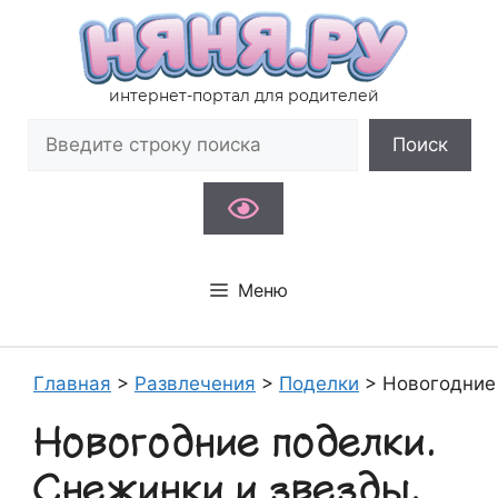
Перейти
к
содержимому
интернет-портал для родителей
Поиск
Поиск
Меню
Главная
>
Развлечения
>
Поделки
>
Новогодние 
Новогодние поделки.
Снежинки и звезды.