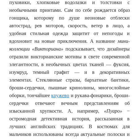
пуховики, хлопковые водолазки и толстовки с
необычными принтами. Сам по себе рождается образ
гонщика, которому по душе неоновые отблески
автострад, рев моторов, скорость, ветер в лицо, а
удобная стильная одежда защитит от непогоды и
вдохновит на новые приключения. А название
мини-
коллекции «Викториана»
подсказывает, что дизайнеры
отразили викторианские мотивы в свете современной
элегантности, в необычных цветах тканей — фуксия,
изумруд, темный графит — и в декоративных
элементах. Стеклянные стразы, бархатные бантики,
броши-сердечки, пышные кринолины, многослойные
оборки, тончайшее
кружево
и рукава-фонарики, броши-
сердечки отвечают вечным представлениям об
изысканной хрупкости. А, например,
«Пуаро»
−
остромодная детективная история, рассказанная в
лучших английских традициях. В костюмах для
мальчиков использованы всегда актуальные полоски и