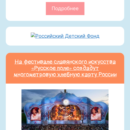
Подробнее
На фестивале славянского искусства
«Русское поле» создадут
многометровую хлебную карту России