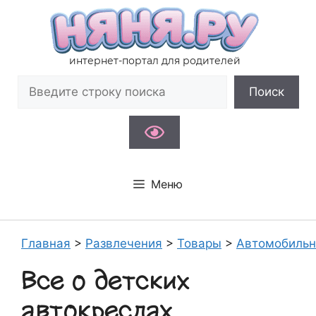
Перейти
к
содержимому
интернет-портал для родителей
Поиск
Поиск
Меню
Главная
>
Развлечения
>
Товары
>
Автомобильн
Все о детских
автокреслах