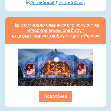
На фестивале славянского искусства
«Русское поле» создадут
многометровую хлебную карту России
Подробнее