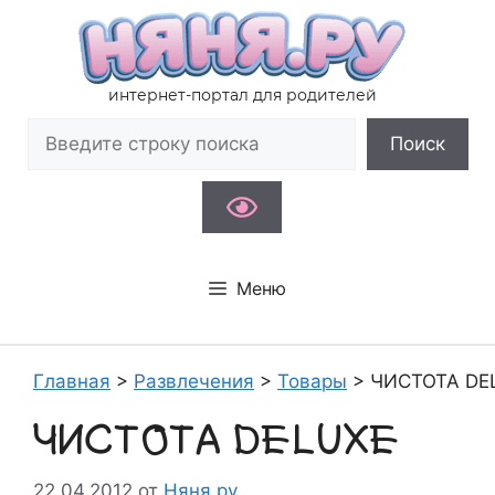
Перейти
к
содержимому
интернет-портал для родителей
Поиск
Поиск
Меню
Главная
>
Развлечения
>
Товары
>
ЧИСТОТА DE
ЧИСТОТА DELUXE
22.04.2012
от
Няня.ру