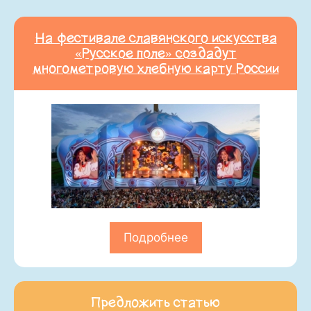
На фестивале славянского искусства
«Русское поле» создадут
многометровую хлебную карту России
Подробнее
Предложить статью