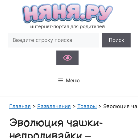
Перейти
к
содержимому
интернет-портал для родителей
Поиск
Поиск
Меню
Главная
>
Развлечения
>
Товары
>
Эволюция чаш
Эволюция чашки-
непроливайки –