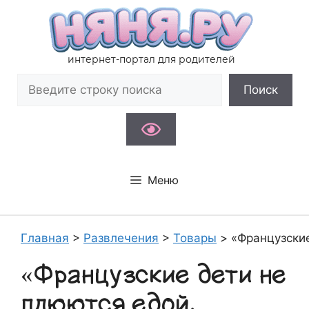
Перейти
к
содержимому
интернет-портал для родителей
Поиск
Поиск
Меню
Главная
>
Развлечения
>
Товары
>
«Французски
«Французские дети не
плюются едой.