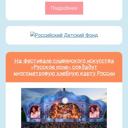
Подробнее
На фестивале славянского искусства
«Русское поле» создадут
многометровую хлебную карту России