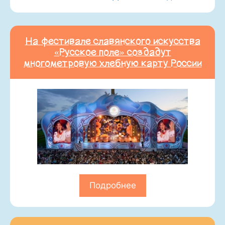
На фестивале славянского искусства
«Русское поле» создадут
многометровую хлебную карту России
Подробнее