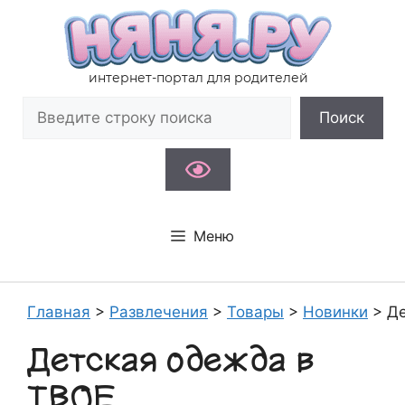
Перейти
к
содержимому
интернет-портал для родителей
Поиск
Поиск
Меню
Главная
>
Развлечения
>
Товары
>
Новинки
>
Де
Детская одежда в
ТВОЕ