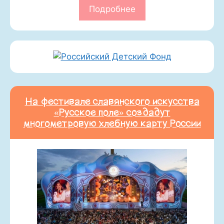
Подробнее
На фестивале славянского искусства
«Русское поле» создадут
многометровую хлебную карту России