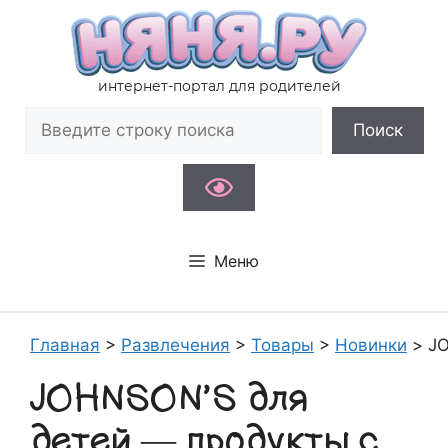
Перейти
к
содержимому
интернет-портал для родителей
Поиск
Поиск
Меню
Главная
>
Развлечения
>
Товары
>
Новинки
>
JO
JOHNSON’S для
детей — продукты с