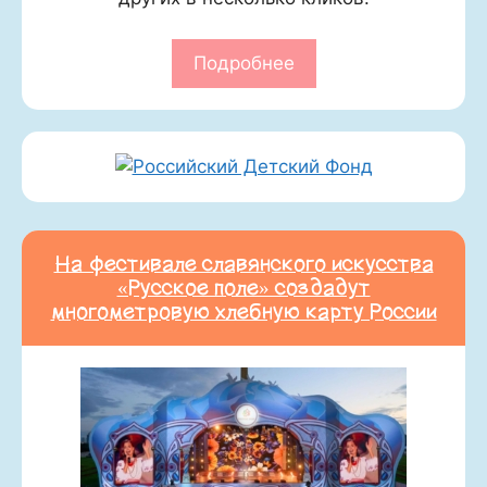
Подробнее
На фестивале славянского искусства
«Русское поле» создадут
многометровую хлебную карту России