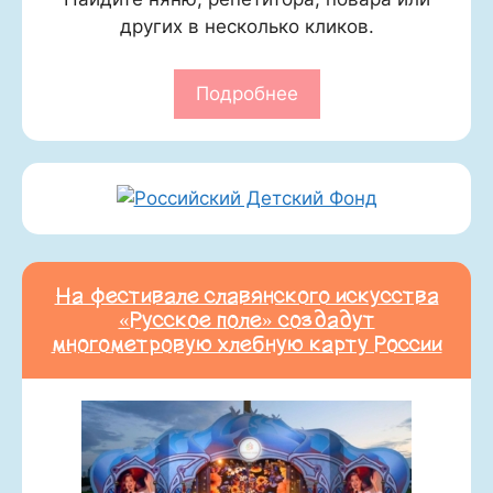
других в несколько кликов.
Подробнее
На фестивале славянского искусства
«Русское поле» создадут
многометровую хлебную карту России