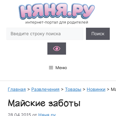
Перейти
к
содержимому
интернет-портал для родителей
Поиск
Поиск
Меню
Главная
>
Развлечения
>
Товары
>
Новинки
>
Ма
Майские заботы
28.04.2015
от
Няня.ру