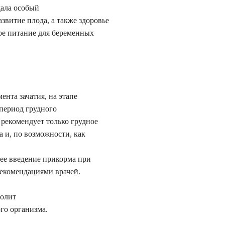
дала особый
звитие плода, а также здоровье
ое питание для беременных
нта зачатия, на этапе
 период грудного
рекомендует только грудное
 и, по возможности, как
ее введение прикорма при
рекомендациями врачей.
волит
го организма.