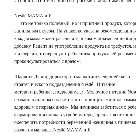
Испании в соответствии со строгими стандартами качеств
Nestlé МАМА и Я
— это не только полезный, но и приятный продукт, кото
ванильным вкусом. На упаковке указана рекомендованная
каждая мама может рассчитать, в каком объеме ей необх
добавку. Рецепт на употребление продукта не требуется,
к аллергии, то перед употреблением продукта ей рекомен
проконсультироваться с врачом.
Шарлотт Дэвид, директор по маркетингу европейского
стратегического подразделения Nestlé «Питание
матери и ребенка», подчеркнула: «Молочное питание Ne
создано в полном соответствии с принципами программы 
здоровым с первых дней». Мы начинаем заботиться о реб
формирования плода в утробе матери, предлагая питание
обеспечить потребности беременной женщины в пищевых
развития малыша. Nestlé МАМА и Я