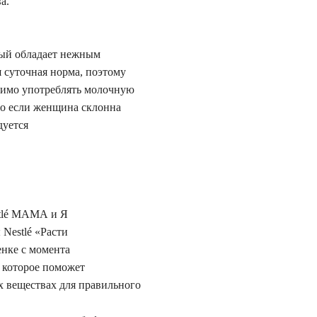
а.
рый обладает нежным
 суточная норма, поэтому
одимо употреблять молочную
 но если женщина склонна
дуется
stlé МАМА и Я
Nestlé «Расти
енке с момента
, которое поможет
 веществах для правильного