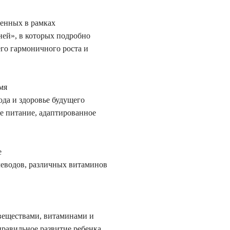
менных в рамках
ней», в которых подробно
го гармоничного роста и
мя
ода и здоровье будущего
е питание, адаптированное
е
леводов, различных витаминов
веществами, витаминами и
равильное развитие ребенка