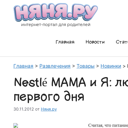
Перейти
к
содержимому
интернет-портал для родителей
Главная
Новости
Стат
Главная
>
Развлечения
>
Товары
>
Новинки
>
Nestlé МАМА и Я: л
первого дня
30.11.2012
от
Няня.ру
Считая, что питани