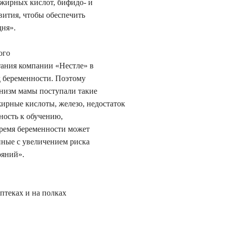
 жирных кислот, бифидо- и
вития, чтобы обеспечить
дня».
ого
тания компании «Нестле» в
д беременности. Поэтому
анизм мамы поступали такие
жирные кислоты, железо, недостаток
ность к обучению,
время беременности может
нные с увеличением риска
ояний».
птеках и на полках