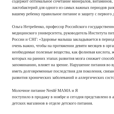
содержит оптимальное сочетание минералов, витаминов,
лактобактерий для одного из самых важных периодов раз
вашему ребенку правильное питание и защиту с первого 
Ольга Нетребенко, профессор Российского государственн
медицинского университета, руководитель Института пи
России и СНГ: «Здоровье малыша закладывается в перио
очень важно, чтобы на протяжении девяти месяцев в орг
необходимые полезные вещества, как фолиевая кислота, 
которых на ранних этапах развития мозга снижает способ
запоминанию, влияет на зрение. Нарушение питания во 
иметь долговременные последствия для поколения, связа
развития хронических заболеваний и аллергических сост
Молочное питание Nestlé МАМА и Я
поступило в продажу в ноябре и сегодня представлено в а
детских магазинов в отделе детского питания.