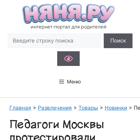
Перейти
к
содержимому
интернет-портал для родителей
Поиск
Поиск
Меню
Главная
>
Развлечения
>
Товары
>
Новинки
>
Пе
Педагоги Москвы
протестировали