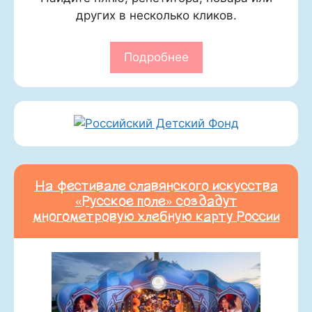
других в несколько кликов.
Подробнее
На фестивале славянского искусства
«Русское поле» создадут
многометровую хлебную карту России