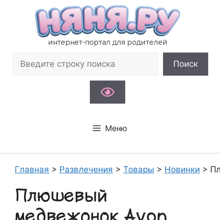
Перейти
к
содержимому
интернет-портал для родителей
Поиск
Поиск
Меню
Главная
>
Развлечения
>
Товары
>
Новинки
>
Пл
Плюшевый
медвежонок Avon