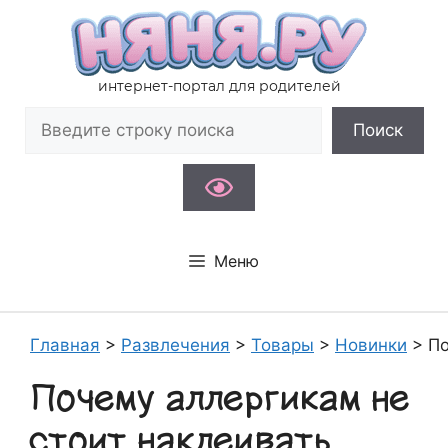
Перейти
к
содержимому
интернет-портал для родителей
Поиск
Поиск
Меню
Главная
>
Развлечения
>
Товары
>
Новинки
>
По
Почему аллергикам не
стоит наклеивать