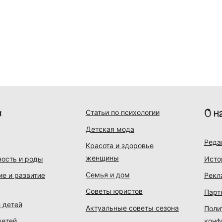
и
О н
Статьи по психологии
Детская мода
Реда
Красота и здоровье
женщины
ость и роды
Исто
Семья и дом
ие и развитие
Рекл
Советы юристов
Парт
 детей
Актуальные советы сезона
Поли
детей
конф