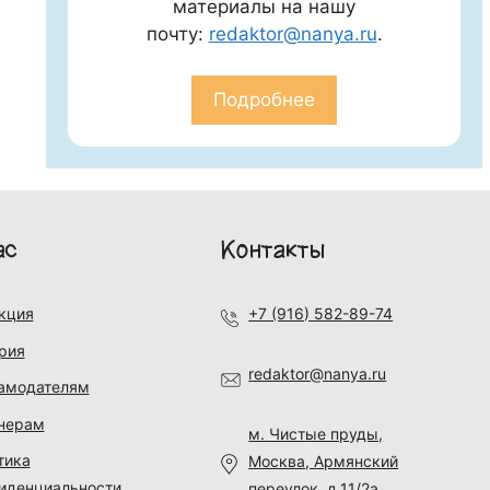
материалы на нашу
почту:
redaktor@nanya.ru
.
Подробнее
ас
Контакты
кция
+7 (916) 582-89-74
рия
redaktor@nanya.ru
амодателям
нерам
м. Чистые пруды,
тика
Москва, Армянский
иденциальности
переулок, д.11/2а