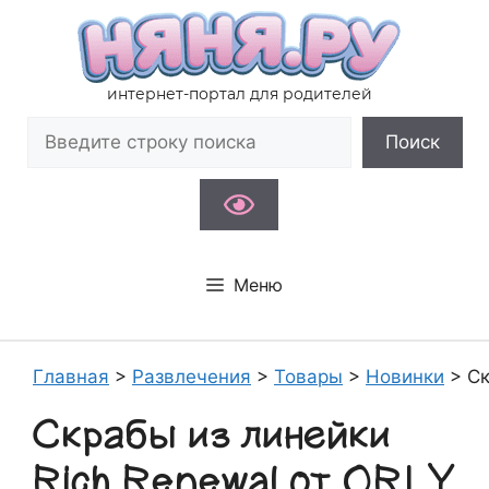
Перейти
к
содержимому
интернет-портал для родителей
Поиск
Поиск
Меню
Главная
>
Развлечения
>
Товары
>
Новинки
>
Ск
Скрабы из линейки
Rich Renewal от ORLY