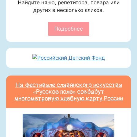
Найдите няню, репетитора, повара или
других в несколько кликов.
Подробнее
На фестивале славянского искусства
«Русское поле» создадут
многометровую хлебную карту России