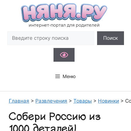
Перейти
к
содержимому
интернет-портал для родителей
Поиск
Поиск
Меню
Главная
>
Развлечения
>
Товары
>
Новинки
>
Со
Собери Россию из
1000 деталей!