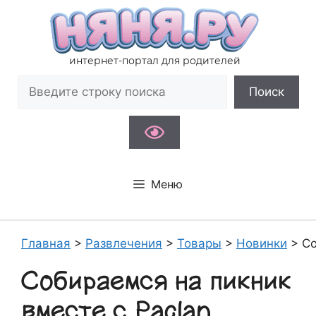
Перейти
к
содержимому
интернет-портал для родителей
Поиск
Поиск
Меню
Главная
>
Развлечения
>
Товары
>
Новинки
>
Со
Собираемся на пикник
вместе с Paclan