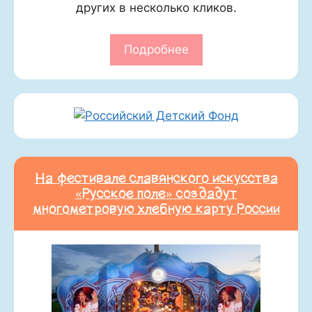
других в несколько кликов.
Подробнее
На фестивале славянского искусства
«Русское поле» создадут
многометровую хлебную карту России