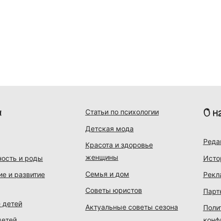
и
О н
Статьи по психологии
Детская мода
Реда
Красота и здоровье
женщины
ость и роды
Исто
Семья и дом
ие и развитие
Рекл
Советы юристов
Парт
 детей
Актуальные советы сезона
Поли
детей
конф