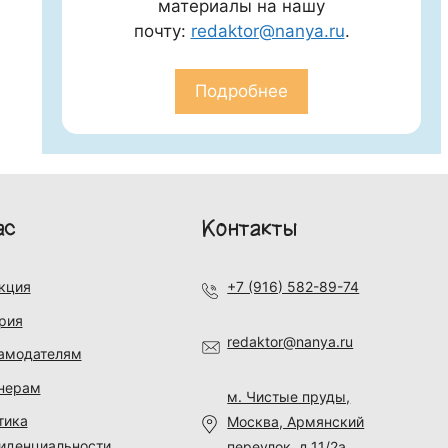
материалы на нашу
почту:
redaktor@nanya.ru
.
Подробнее
ас
Контакты
кция
+7 (916) 582-89-74
рия
redaktor@nanya.ru
амодателям
нерам
м. Чистые пруды,
тика
Москва, Армянский
иденциальности
переулок, д.11/2а