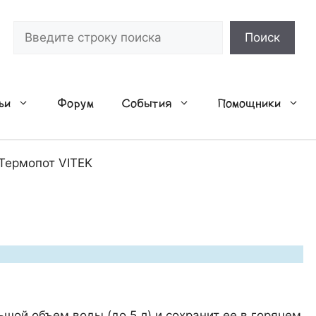
Поиск
Поиск
ьи
Форум
События
Помощники
Термопот VITEK
шой объем воды (до 5 л) и сохранит ее в горячем