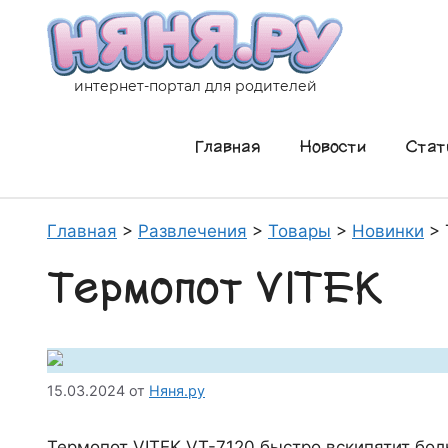
Перейти
к
содержимому
интернет-портал для родителей
Главная
Новости
Стат
Главная
>
Развлечения
>
Товары
>
Новинки
>
Термопот VITEK
15.03.2024
от
Няня.ру
Термопот VITEK VT-7120 быстро вскипятит боль