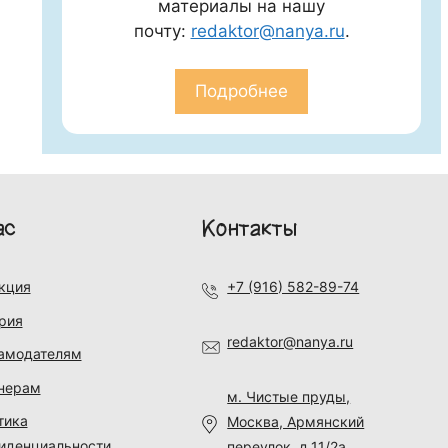
материалы на нашу
почту:
redaktor@nanya.ru
.
Подробнее
ас
Контакты
кция
+7 (916) 582-89-74
рия
redaktor@nanya.ru
амодателям
нерам
м. Чистые пруды,
тика
Москва, Армянский
иденциальности
переулок, д.11/2а