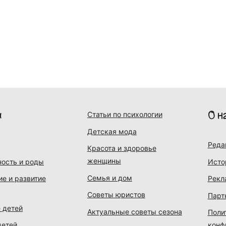
и
О н
Статьи по психологии
Детская мода
Реда
Красота и здоровье
женщины
ость и роды
Исто
Семья и дом
ие и развитие
Рекл
Советы юристов
Парт
 детей
Актуальные советы сезона
Поли
детей
конф