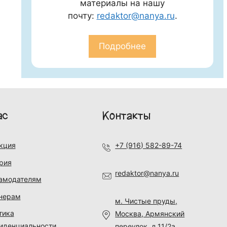
материалы на нашу
почту:
redaktor@nanya.ru
.
Подробнее
ас
Контакты
кция
+7 (916) 582-89-74
рия
redaktor@nanya.ru
амодателям
нерам
м. Чистые пруды,
тика
Москва, Армянский
иденциальности
переулок, д.11/2а