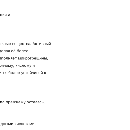
ция и
льные вещества. Активный
делая её более
аполняет микротрещины,
орячему, кислому и
ится более устойчивой к
в по прежнему осталась,
редными кислотами,