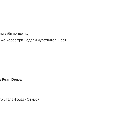
.
 на зубную щетку,
Уже через три недели чувствительность
е
Pearl
Drops
:
го стала фраза «Открой