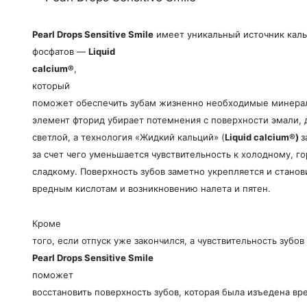
Pearl
Drops
Sensitive
Smile
имеет уникальный источник каль
фосфатов —
Liquid
calcium
®
,
который
поможет обеспечить зубам жизненно необходимые минера
элемент фторид убирает потемнения с поверхности эмали, 
светлой, а технология «Жидкий кальций» (
Liquid
calcium
®)
з
за счет чего уменьшается чувствительность к холодному, г
сладкому. Поверхность зубов заметно укрепляется и станов
вредным кислотам и возникновению налета и пятен.
Кроме
того, если отпуск уже закончился, а чувствительность зубо
Pearl
Drops
Sensitive
Smile
поможет
восстановить поверхность зубов, которая была изъедена в