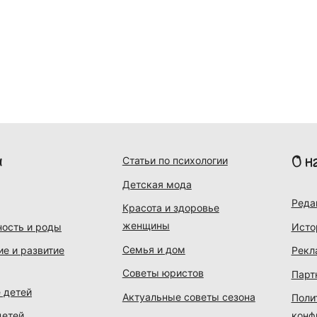
и
О н
Статьи по психологии
Детская мода
Реда
Красота и здоровье
женщины
ость и роды
Исто
Семья и дом
ие и развитие
Рекл
Советы юристов
Парт
 детей
Актуальные советы сезона
Поли
детей
конф