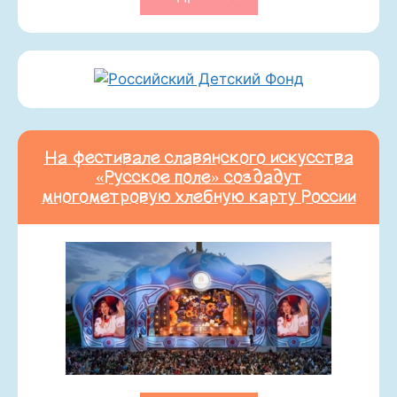
На фестивале славянского искусства
«Русское поле» создадут
многометровую хлебную карту России