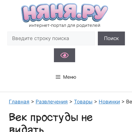
Перейти
к
содержимому
интернет-портал для родителей
Поиск
Поиск
Меню
Главная
>
Развлечения
>
Товары
>
Новинки
>
Ве
Век простуды не
видать