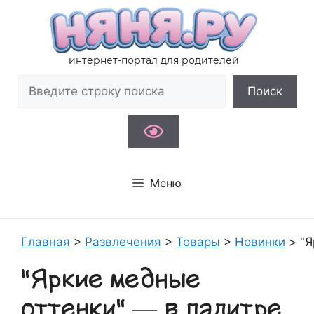
Перейти
к
содержимому
интернет-портал для родителей
Поиск
Поиск
Меню
Главная
>
Развлечения
>
Товары
>
Новинки
>
"Я
"Яркие медные
оттенки" — в палитре