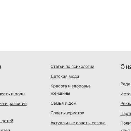
и
О н
Статьи по психологии
Детская мода
Реда
Красота и здоровье
женщины
ость и роды
Исто
Семья и дом
ие и развитие
Рекл
Советы юристов
Парт
 детей
Актуальные советы сезона
Поли
детей
конф