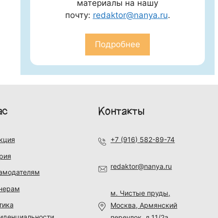
материалы на нашу
почту:
redaktor@nanya.ru
.
Подробнее
ас
Контакты
кция
+7 (916) 582-89-74
рия
redaktor@nanya.ru
амодателям
нерам
м. Чистые пруды,
тика
Москва, Армянский
иденциальности
переулок, д.11/2а