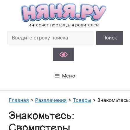
Перейти
к
содержимому
интернет-портал для родителей
Поиск
Поиск
Меню
Главная
>
Развлечения
>
Товары
>
Знакомьтесь
Знакомьтесь:
Свомпстеры