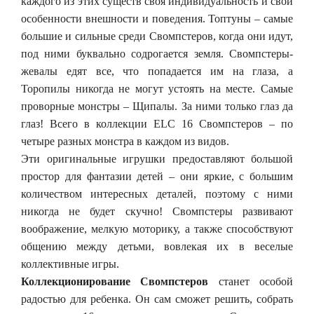
каждого из этих существ своя индивидуальность и свои
особенности внешности и поведения. Топтуны – самые
большие и сильные среди Свомпстеров, когда они идут,
под ними буквально содрогается земля. Свомпстеры-
жевалы едят все, что попадается им на глаза, а
Торопилы никогда не могут устоять на месте. Самые
проворные монстры – Щипалы. За ними только глаз да
глаз! Всего в коллекции ELC 16 Свомпстеров – по
четыре разных монстра в каждом из видов.
Эти оригинальные игрушки предоставляют большой
простор для фантазии детей – они яркие, с большим
количеством интересных деталей, поэтому с ними
никогда не будет скучно! Свомпстеры развивают
воображение, мелкую моторику, а также способствуют
общению между детьми, вовлекая их в веселые
коллективные игры.
Коллекционирование Свомпстеров
станет особой
радостью для ребенка. Он сам сможет решить, собрать