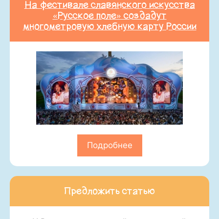
На фестивале славянского искусства
«Русское поле» создадут
многометровую хлебную карту России
Подробнее
Предложить статью