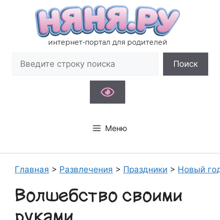
Перейти
к
содержимому
интернет-портал для родителей
Поиск
Поиск
Меню
Главная
>
Развлечения
>
Праздники
>
Новый го
Волшебство своими
руками