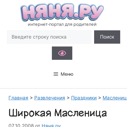
Перейти
к
содержимому
интернет-портал для родителей
Поиск
Поиск
Меню
Главная
>
Развлечения
>
Праздники
>
Маслениц
Широкая Масленица
07.10.2008
от
Няня.ру