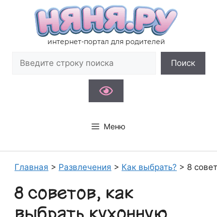
Перейти
к
содержимому
интернет-портал для родителей
Поиск
Поиск
Меню
Главная
>
Развлечения
>
Как выбрать?
>
8 сове
8 советов, как
выбрать кухонную