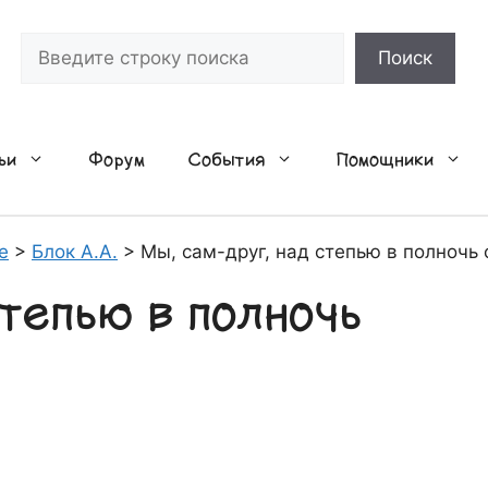
Поиск
Поиск
ьи
Форум
События
Помощники
е
>
Блок А.А.
>
Мы, сам-друг, над степью в полночь 
степью в полночь