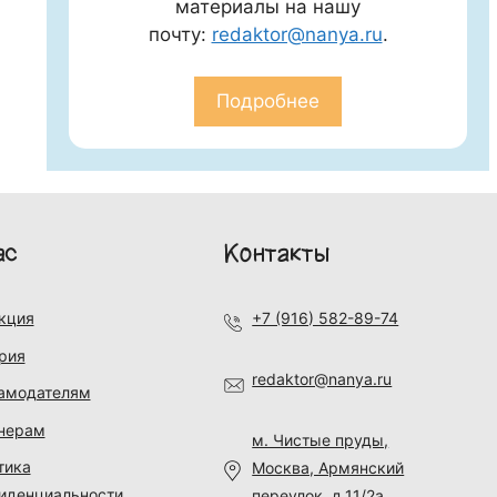
материалы на нашу
почту:
redaktor@nanya.ru
.
Подробнее
ас
Контакты
кция
+7 (916) 582-89-74
рия
redaktor@nanya.ru
амодателям
нерам
м. Чистые пруды,
тика
Москва, Армянский
иденциальности
переулок, д.11/2а