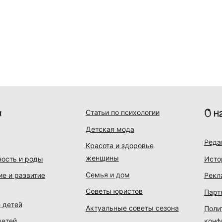
и
О н
Статьи по психологии
Детская мода
Реда
Красота и здоровье
женщины
ость и роды
Исто
Семья и дом
ие и развитие
Рекл
Советы юристов
Парт
 детей
Актуальные советы сезона
Поли
детей
конф