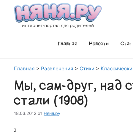
Перейти
к
содержимому
интернет-портал для родителей
Главная
Новости
Стат
Главная
>
Развлечения
>
Стихи
>
Классически
Мы, сам-друг, над 
стали (1908)
18.03.2012
от
Няня.ру
2