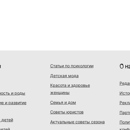
и
О н
Статьи по психологии
Детская мода
Реда
Красота и здоровье
женщины
ость и роды
Исто
Семья и дом
ие и развитие
Рекл
Советы юристов
Парт
 детей
Актуальные советы сезона
Поли
детей
конф