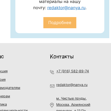
материалы на нашу
почту:
redaktor@nanya.ru
.
Подробнее
ас
Контакты
кция
+7 (916) 582-89-74
рия
redaktor@nanya.ru
амодателям
нерам
м. Чистые пруды,
тика
Москва, Армянский
иденциальности
переулок, д.11/2а