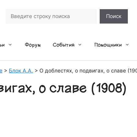
Поиск
Поиск
ьи
Форум
События
Помощники
е
>
Блок А.А.
>
О доблестях, о подвигах, о славе (19
игах, о славе (1908)