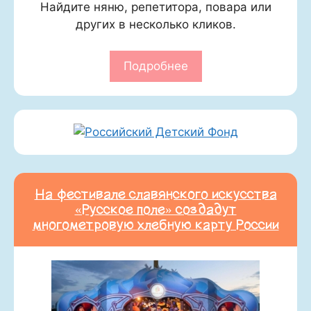
Найдите няню, репетитора, повара или
других в несколько кликов.
Подробнее
На фестивале славянского искусства
«Русское поле» создадут
многометровую хлебную карту России