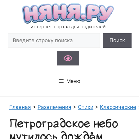
Перейти
к
содержимому
интернет-портал для родителей
Поиск
Поиск
Меню
Главная
>
Развлечения
>
Стихи
>
Классические
Петроградское небо
мутилось дождём