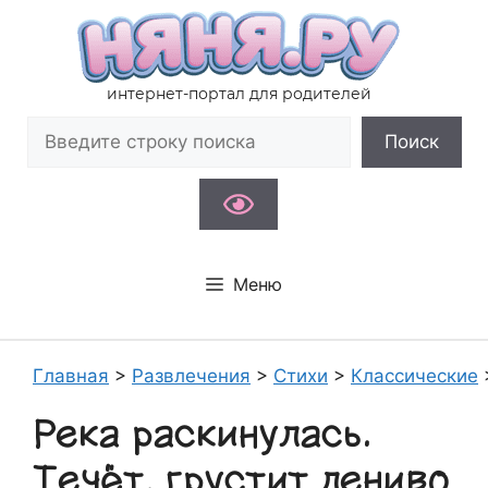
Перейти
к
содержимому
интернет-портал для родителей
Поиск
Поиск
Меню
Главная
>
Развлечения
>
Стихи
>
Классические
Река раскинулась.
Течёт, грустит лениво