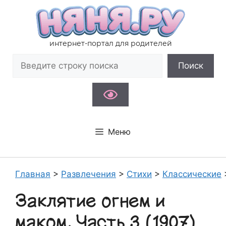
Перейти
к
содержимому
интернет-портал для родителей
Поиск
Поиск
Меню
Главная
>
Развлечения
>
Стихи
>
Классические
Заклятие огнем и
маком. Часть 3 (1907)