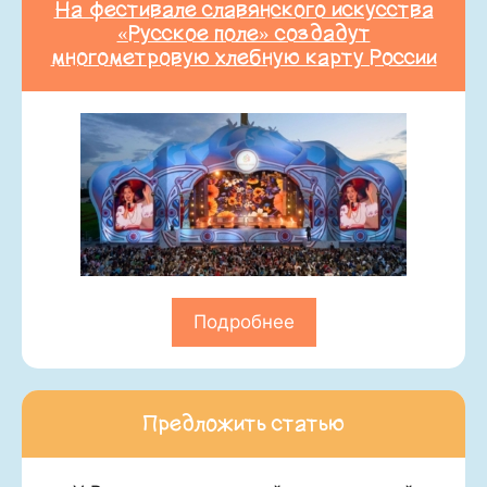
На фестивале славянского искусства
«Русское поле» создадут
многометровую хлебную карту России
Подробнее
Предложить статью