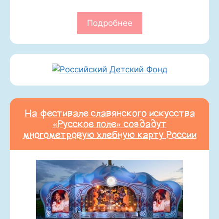
Подробнее
На фестивале славянского искусства
«Русское поле» создадут
многометровую хлебную карту России