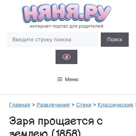
Перейти
к
содержимому
интернет-портал для родителей
Поиск
Поиск
Меню
Главная
>
Развлечения
>
Стихи
>
Классические
Заря прощается с
землею (1858)