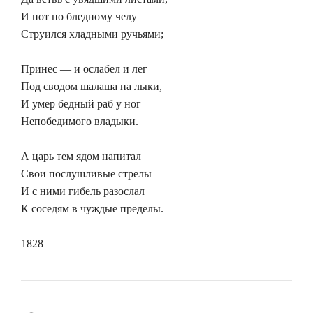
И пот по бледному челу
Струился хладными ручьями;
Принес — и ослабел и лег
Под сводом шалаша на лыки,
И умер бедный раб у ног
Непобедимого владыки.
А царь тем ядом напитал
Свои послушливые стрелы
И с ними гибель разослал
К соседям в чуждые пределы.
1828