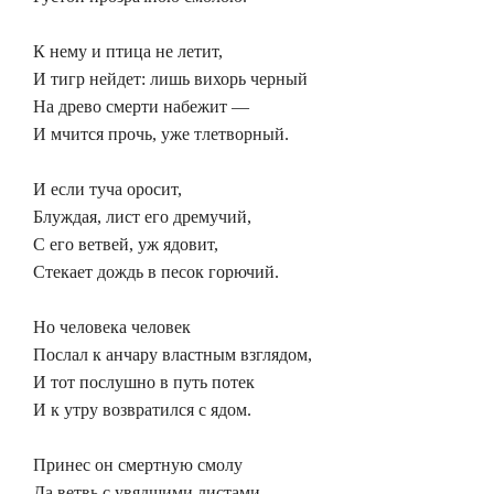
К нему и птица не летит,
И тигр нейдет: лишь вихорь черный
На древо смерти набежит —
И мчится прочь, уже тлетворный.
И если туча оросит,
Блуждая, лист его дремучий,
С его ветвей, уж ядовит,
Стекает дождь в песок горючий.
Но человека человек
Послал к анчару властным взглядом,
И тот послушно в путь потек
И к утру возвратился с ядом.
Принес он смертную смолу
Да ветвь с увядшими листами,