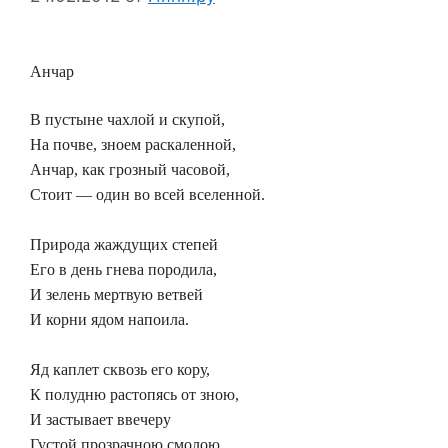
Анчар
В пустыне чахлой и скупой,
На почве, зноем раскаленной,
Анчар, как грозный часовой,
Стоит — один во всей вселенной.
Природа жаждущих степей
Его в день гнева породила,
И зелень мертвую ветвей
И корни ядом напоила.
Яд каплет сквозь его кору,
К полудню растопясь от зною,
И застывает ввечеру
Густой прозрачною смолою.