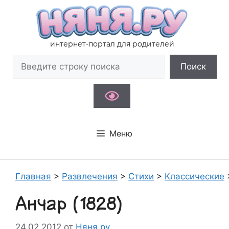
Перейти
к
содержимому
интернет-портал для родителей
Поиск
Поиск
Меню
Главная
>
Развлечения
>
Стихи
>
Классические
Анчар (1828)
24.02.2012
от
Няня.ру