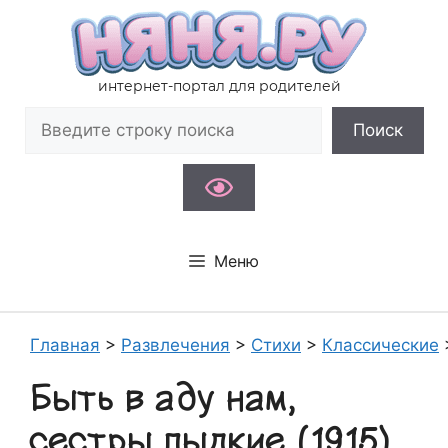
Перейти
к
содержимому
интернет-портал для родителей
Поиск
Поиск
Меню
Главная
>
Развлечения
>
Стихи
>
Классические
Быть в аду нам,
сестры пылкие (1915)