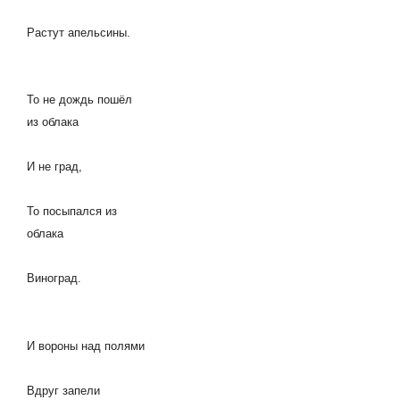
Растут апельсины.
То не дождь пошёл
из облака
И не град,
То посыпался из
облака
Виноград.
И вороны над полями
Вдруг запели