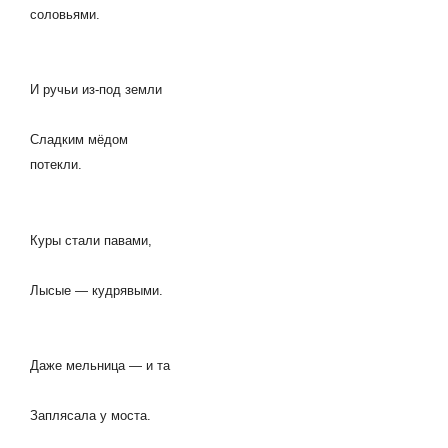
соловьями.
И ручьи из-под земли
Сладким мёдом
потекли.
Куры стали павами,
Лысые — кудрявыми.
Даже мельница — и та
Заплясала у моста.