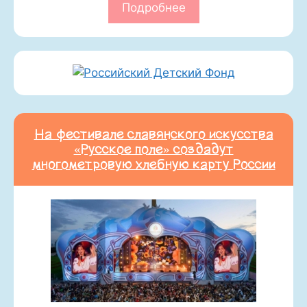
Подробнее
На фестивале славянского искусства
«Русское поле» создадут
многометровую хлебную карту России