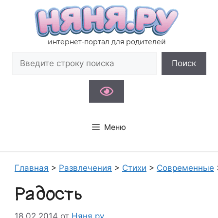
Перейти
к
содержимому
интернет-портал для родителей
Поиск
Поиск
Меню
Главная
>
Развлечения
>
Стихи
>
Современные
Радость
18.02.2014
от
Няня.ру