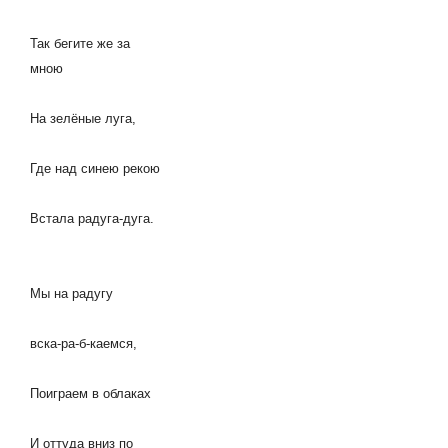
Так бегите же за
мною
На зелёные луга,
Где над синею рекою
Встала радуга-дуга.
Мы на радугу
вска-ра-б-каемся,
Поиграем в облаках
И оттуда вниз по