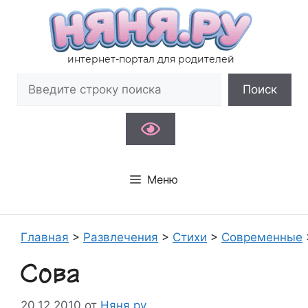
Перейти
к
содержимому
интернет-портал для родителей
Поиск
Поиск
Меню
Главная
>
Развлечения
>
Стихи
>
Современные
Сова
20.12.2010
от
Няня.ру