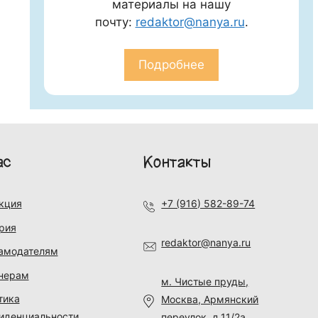
материалы на нашу
почту:
redaktor@nanya.ru
.
Подробнее
ас
Контакты
кция
+7 (916) 582-89-74
рия
redaktor@nanya.ru
амодателям
нерам
м. Чистые пруды,
тика
Москва, Армянский
иденциальности
переулок, д.11/2а