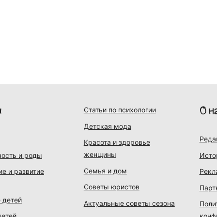
и
О н
Статьи по психологии
Детская мода
Реда
Красота и здоровье
женщины
ость и роды
Исто
Семья и дом
ие и развитие
Рекл
Советы юристов
Парт
 детей
Актуальные советы сезона
Поли
детей
конф