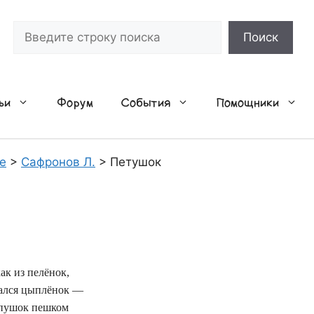
Поиск
Поиск
ьи
Форум
События
Помощники
е
>
Сафронов Л.
>
Петушок
как из пелёнок,
ался цыплёнок —
пушок пешком