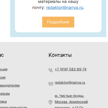
материалы на нашу
почту:
redaktor@nanya.ru
.
Подробнее
ас
Контакты
кция
+7 (916) 582-89-74
рия
redaktor@nanya.ru
амодателям
нерам
м. Чистые пруды,
тика
Москва, Армянский
иденциальности
переулок, д.11/2а