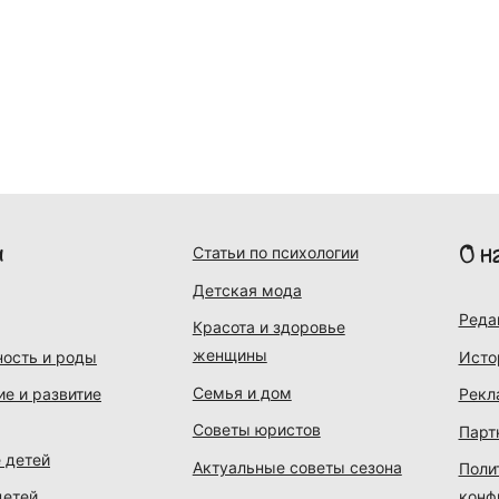
и
О н
Статьи по психологии
Детская мода
Реда
Красота и здоровье
женщины
ость и роды
Исто
Семья и дом
ие и развитие
Рекл
Советы юристов
Парт
 детей
Актуальные советы сезона
Поли
детей
конф