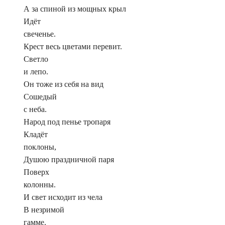
А за спиной из мощных крыл
Идёт
свеченье.
Крест весь цветами перевит.
Светло
и лепо.
Он тоже из себя на вид
Сошедый
с неба.
Народ под пенье тропаря
Кладёт
поклоны,
Душою праздничной паря
Поверх
колонны.
И свет исходит из чела
В незримой
гамме.