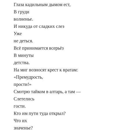
Глаза кадильным дымом ест,
В груди
волненье.
И никуда oт сладких слез
Уже
не деться.
Всё принимается всерьёз
В минуты
детства.
На миг возносят крест к вратам:
«Премудрость,
прости!»
Смотрю тайком в алтарь, а там —
Слетелись
гости.
Кто им пути туда открыл?
Что их
значенье?