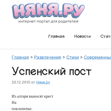
Перейти
к
содержимому
интернет-портал для родителей
Главная
Новости
Стат
Главная
>
Развлечения
>
Стихи
>
Современны
Успенский пост
20.12.2010
от
Няня.ру
Из алтаря выносят крест
На
поклоненье.