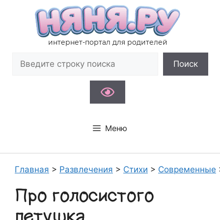
Перейти
к
содержимому
интернет-портал для родителей
Поиск
Поиск
Меню
Главная
>
Развлечения
>
Стихи
>
Современные
Про голосистого
петушка