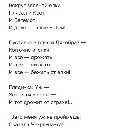
Вокруг зеленой елки.
Плясал и Крот,
И Бегемот,
И даже — злые Волки!
Пустился в пляс и Дикобраз —
Колючие иголки,
И все — дрожать,
И все — визжать,
И все — бежать от елки!
Гляди-ка: Уж —
Хоть сам хорош! —
И тот дрожит от страха!..
-Зато меня уж не проймешь! —
Сказала Че-ре-па-ха!