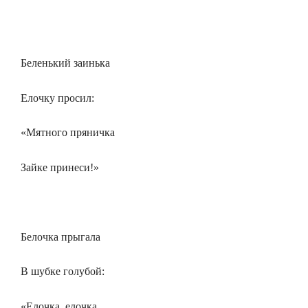
Беленький заинька
Елочку просил:
«Мятного пряничка
Зайке принеси!»
Белочка прыгала
В шубке голубой:
«Елочка, елочка,