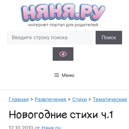
Перейти
к
содержимому
интернет-портал для родителей
Поиск
Поиск
Меню
Главная
>
Развлечения
>
Стихи
>
Тематические
Новогодние стихи ч.1
12.10.2010
от
Няня.ру