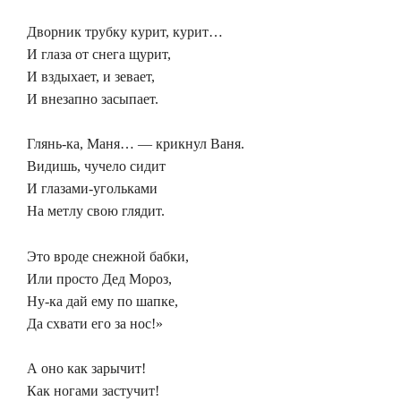
Дворник трубку курит, курит…
И глаза от снега щурит,
И вздыхает, и зевает,
И внезапно засыпает.
Глянь-ка, Маня… — крикнул Ваня.
Видишь, чучело сидит
И глазами-угольками
На метлу свою глядит.
Это вроде снежной бабки,
Или просто Дед Мороз,
Ну-ка дай ему по шапке,
Да схвати его за нос!»
А оно как зарычит!
Как ногами застучит!