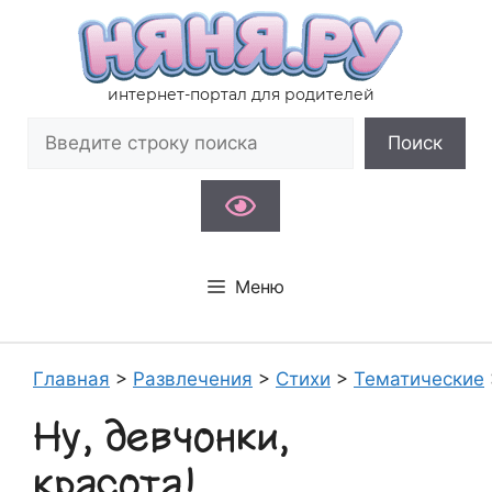
Перейти
к
содержимому
интернет-портал для родителей
Поиск
Поиск
Меню
Главная
>
Развлечения
>
Стихи
>
Тематические
Ну, девчонки,
красота!