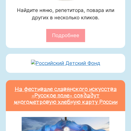
Найдите няню, репетитора, повара или
других в несколько кликов.
Подробнее
На фестивале славянского искусства
«Русское поле» создадут
многометровую хлебную карту России