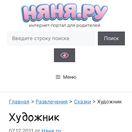
Перейти
к
содержимому
интернет-портал для родителей
Поиск
Поиск
Меню
Главная
>
Развлечения
>
Сказки
>
Художник
Художник
07.12.2011
от
Няня.ру